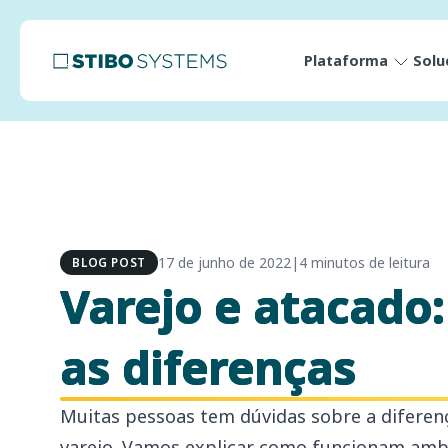
Plataforma
Solu
17 de junho de 2022
|
4 minutos de leitura
BLOG POST
Varejo e atacado
as diferenças
Muitas pessoas tem dúvidas sobre a diferen
varejo. Vamos explicar como funcionam amb