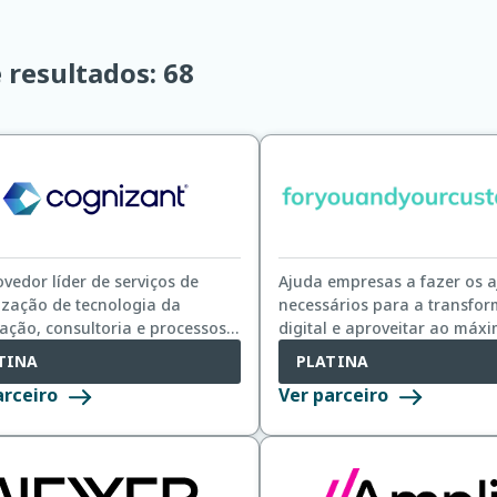
e resultados:
68
vedor líder de serviços de
Ajuda empresas a fazer os a
rização de tecnologia da
necessários para a transfo
ação, consultoria e processos
digital e aproveitar ao máx
ócios, dedicado a ajudar as
novas oportunidades tecnol
TINA
PLATINA
pais empresas do mundo a
para beneficiar seus próprio
arceiro
Ver parceiro
ecerem seus negócios.