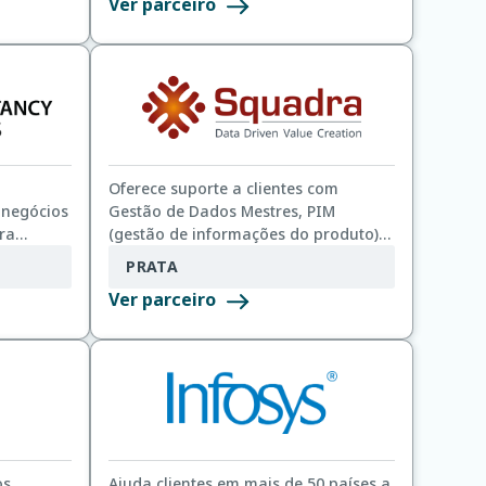
Ver parceiro
até o
plataformas de dados em diversos
recurso
setores.
s
em um
 em
Oferece suporte a clientes com
 negócios
Gestão de Dados Mestres, PIM
ra
(gestão de informações do produto) e
desafios de CRM.
PRATA
Ver parceiro
os
Ajuda clientes em mais de 50 países a