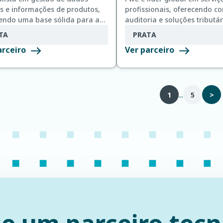
s e informações de produtos,
profissionais, oferecendo co
t, se integram perfeitamente
endo uma base sólida para a
auditoria e soluções tributá
bo Systems para uma gestão
ação dos processos comerciais
clientes de diversos setores.
vel e aprimorada de conteúdo
TA
PRATA
alidade dos dados.
duto.
arceiro
Ver parceiro
...
1
5
>