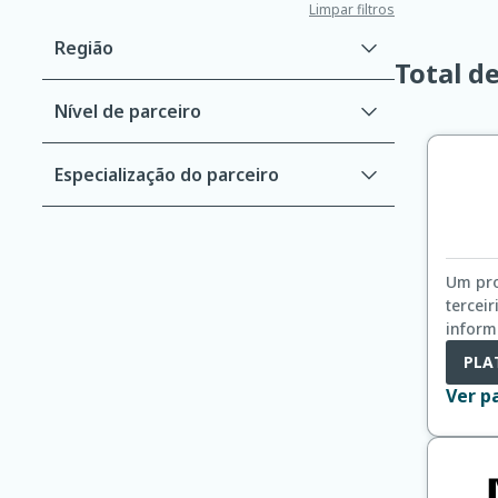
serviço,
Limpar filtros
setor,
Região
etc.
Total d
Nível de parceiro
Especialização do parceiro
Um pro
tercei
inform
de neg
PLA
princi
Ver p
fortal