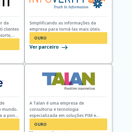
er da
Simplificando as informações da
0 clientes
empresa para torná-las mais úteis.
Norte,
OURO
es
Ver parceiro
EP, além
ualidade
dos.
de
A Talan é uma empresa de
no mundo.
consultoria e tecnologia
a a ponta
especializada em soluções PIM e
es, desde
MDM, com ampla experiência no
OURO
forma,
design e implementação de