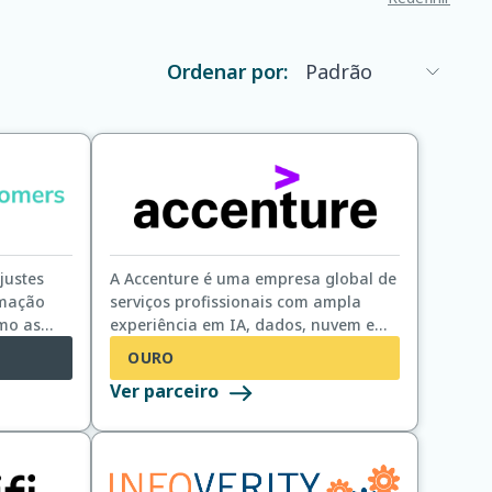
Ordenar por:
justes
A Accenture é uma empresa global de
rmação
serviços profissionais com ampla
imo as
experiência em IA, dados, nuvem e
ógicas
transformação digital.
OURO
s clientes
Ver parceiro