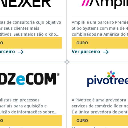
as de consultoria cujo objetivo
Amplifi é um parceiro Premi
ar seus clientes mais
Stibo Systems com mais de 4
 meios são o know-
combinados na América do 
cnológico e a paixão por
Reino Unido & Irlanda, país
RO
OURO
 encontrar soluções melhores.
nórdicos, DACH e Benelux.
arceiro
Ver parceiro
Fornecemos estratégia STEP,
melhorias STEP e suporte ST
de Governança de Dados, Q
de Dados e Estratégia de Da
alistas em processos
A Pivotree é uma provedora 
ariais para aquisição e
serviços de comércio líder 
buição de informações sobre
É a única provedora de pont
os
que oferece suporte a client
RO
OURO
estratégia, seleção de plata