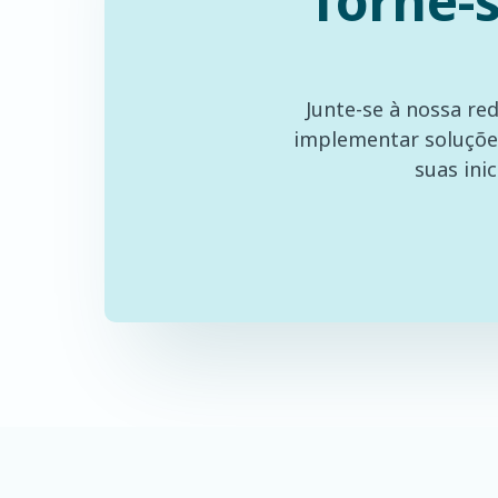
Torne-
Junte-se à nossa re
implementar soluções
suas ini