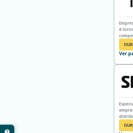
Empres
é torn
competitivos. Seus
how te
OU
sempre
Ver p
Especi
empres
distri
produt
OU