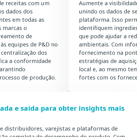
de receitas com um
Aumente a visibilidad
os dados dos
unindo os dados de s
entes em todas as
plataforma. Isso per
as marcas o
identifiquem ingredie
treamento de
que pode ajudar a redu
e às equipes de P&D no
ambientais. Com info
centralização dos
fornecimento na pont
fica a conformidade
estratégias de aquis
garantindo
local e, ao mesmo te
processo de produção.
fortes com os fornece
ada e saída para obter insights mais
de distribuidores, varejistas e plataformas de
visão completa do desempenho do produto. Com