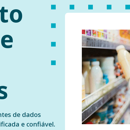
to
de
s
ntes de dados
cada e confiável.