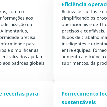
Eficiência opera
xas, como o
Reduza os custos e eli
Informações aos
simplificando os proc
Modernização da
operacionais e de TI
Alimentarius,
precisos e confiávei
rmidade precisa.
fluxos de trabalho ma
conformidade para
inteligentes e orient
ros e simplificar as
entre equipes, forne
centralizados ajudam
aumenta a eficiência 
ão aos padrões globais
suprimentos, da prod
 receitas para
Fornecimento loc
sustentáveis