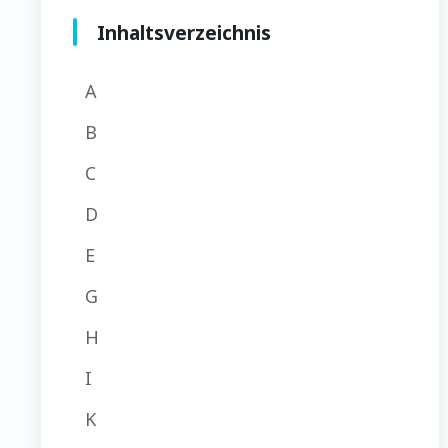
Inhaltsverzeichnis
A
B
C
D
E
G
H
I
K