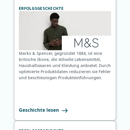
n
ERFOLGSGESCHICHTE
d
e
n
n
a
m
e
Marks & Spencer, gegründet 1884, ist eine
britische Ikone, die stilvolle Lebensmittel,
Haushaltswaren und Kleidung anbietet. Durch
optimierte Produktdaten reduzieren sie Fehler
und beschleunigen Produkteinführungen.
Geschichte lesen