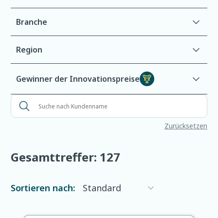
Branche
Region
Gewinner der Innovationspreise
S
u
Zurücksetzen
c
h
e
Gesamttreffer:
127
n
a
c
Sortieren nach:
h
K
u