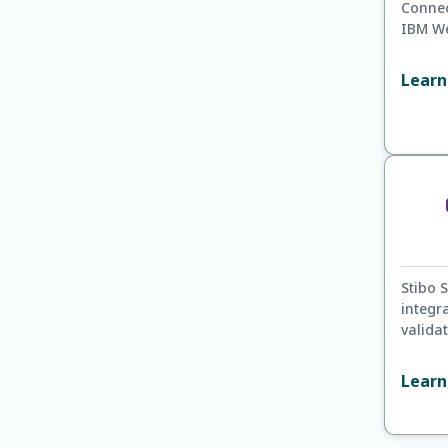
Connec
IBM W
Learn
Stibo 
integr
validat
Learn