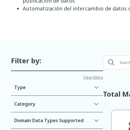
publicación de datos
Automatización del intercambio de datos 
Filter by:
Search
by
service,
Clear Filters
industry,
Type
etc.
Total M
Category
Domain Data Types Supported