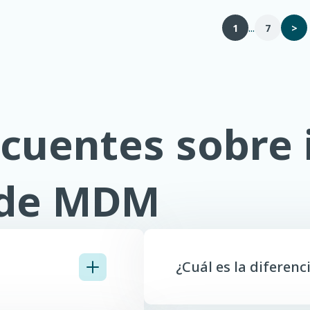
...
1
7
>
cuentes sobre 
 de MDM
¿Cuál es la diferen