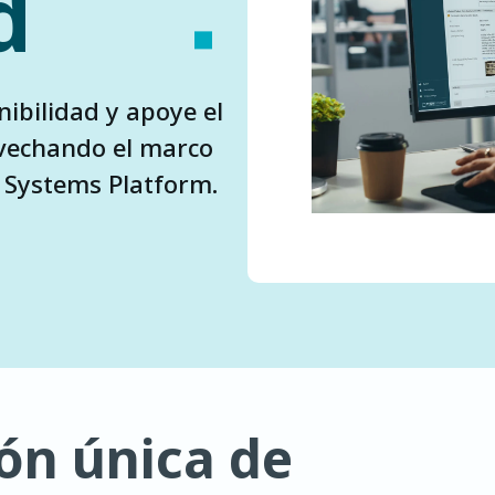
d
nibilidad y apoye el
vechando el marco
o Systems Platform.
ón única de