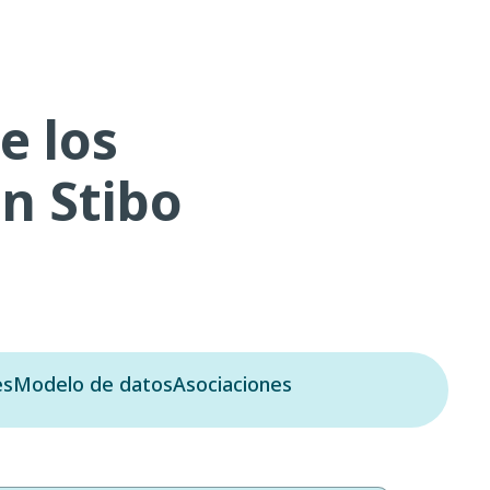
e los
on Stibo
es
Modelo de datos
Asociaciones