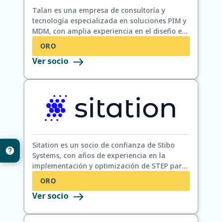
Talan es una empresa de consultoría y
tecnología especializada en soluciones PIM y
MDM, con amplia experiencia en el diseño e
implementación de plataformas de datos en
ORO
distintos sectores.
Ver socio
Sitation es un socio de confianza de Stibo
Systems, con años de experiencia en la
implementación y optimización de STEP para
ayudar a marcas y minoristas a resolver
ORO
desafíos complejos relacionados con los
Ver socio
datos de producto. Desde implementaciones
de MDM y gestión de taxonomías hasta el
enriquecimiento y la distribución de datos,