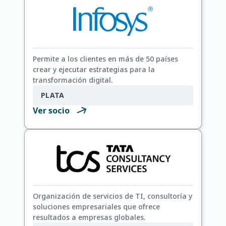
ofrecemos soluciones personalizadas que
mejoran la calidad de los datos, la eficiencia
operativa y el tiempo de lanzamiento al
mercado. Nuestras herramientas de software,
como Plezio Connect, se integran
Permite a los clientes en más de 50 países
perfectamente con Stibo Systems para una
crear y ejecutar estrategias para la
gestión de contenido de producto mejorada y
transformación digital.
escalable.
PLATA
Ver socio
Organización de servicios de TI, consultoría y
soluciones empresariales que ofrece
resultados a empresas globales.