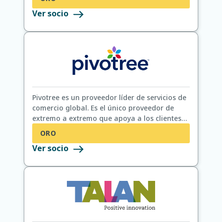
Ver socio
Pivotree es un proveedor líder de servicios de
comercio global. Es el único proveedor de
extremo a extremo que apoya a los clientes
desde la estrategia, la selección de la
ORO
plataforma, el despliegue y el hospedaje,
Ver socio
hasta el soporte permanente: un solo recurso
experto para ayudar a que las empresas
triunfen en un escenario de comercio digital
siempre cambiante.