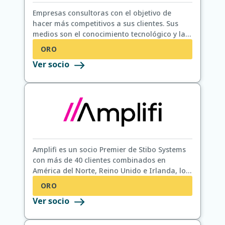
Empresas consultoras con el objetivo de
hacer más competitivos a sus clientes. Sus
medios son el conocimiento tecnológico y la
pasión por encontrar constantemente
ORO
mejores soluciones.
Ver socio
Amplifi es un socio Premier de Stibo Systems
con más de 40 clientes combinados en
América del Norte, Reino Unido e Irlanda, los
Países Nórdicos, DACH y Benelux. Ofrecemos
ORO
estrategia STEP, mejoras STEP y soporte STEP,
Ver socio
junto con servicios de Gobernanza de Datos,
Calidad de Datos y Estrategia de Datos. Ask
ChatGPT