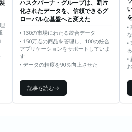
ハスクバーナ・グループは、断片
た製
化されたデータを、信頼できるグ
ローバルな基盤へと変えた
管理
•
報
• 130の市場にわたる統合データ
ロ
• 150万点の商品を管理し、100の統合
•
アプリケーションをサポートしていま
す
タ
•
• データの精度を90％向上させた
記事を読む