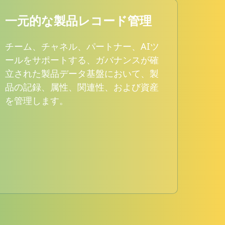
一元的な製品レコード管理
業
チーム、チャネル、パートナー、AIツ
業界
ールをサポートする、ガバナンスが確
され
立された製品データ基盤において、製
合、T
品の記録、属性、関連性、および資産
Sな
を管理します。