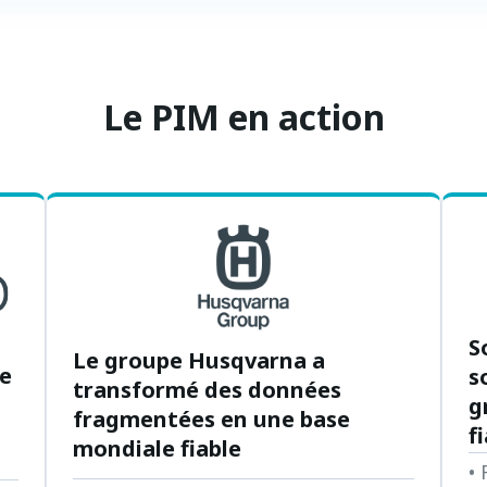
Le PIM en action
S
Le groupe Husqvarna a
de
s
transformé des données
g
fragmentées en une base
f
mondiale fiable
•