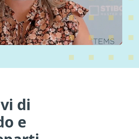
vi di
do e