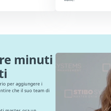
Tre minuti
ti
rio per aggiungere i
tire che il suo team di
ati master, ora un