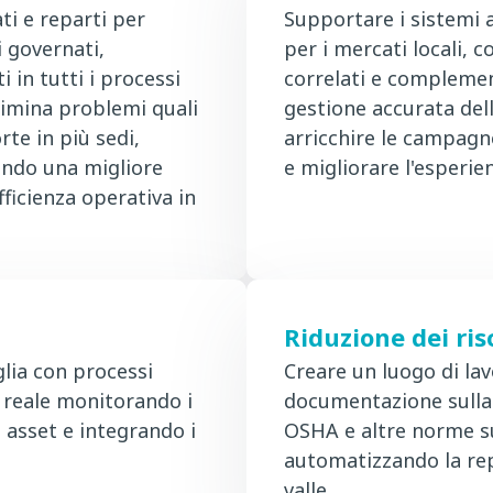
ati e reparti per
Supportare i sistemi a
i governati,
per i mercati locali, 
 in tutti i processi
correlati e complementa
limina problemi quali
gestione accurata del
orte in più sedi,
arricchire le campagn
endo una migliore
e migliorare l'esperien
ficienza operativa in
Riduzione dei ris
iglia con processi
Creare un luogo di lav
 reale monitorando i
documentazione sulla 
i asset e integrando i
OSHA e altre norme sul
automatizzando la rep
valle.