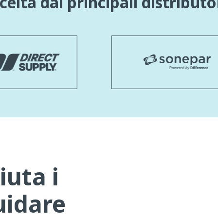
celta dai principali distributo
iuta i
uidare