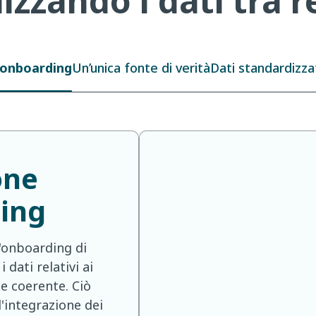
izzando i dati tra r
l’onboarding
Un’unica fonte di verità
Dati standardizza
one
ding
'onboarding di
 dati relativi ai
 e coerente. Ciò
l'integrazione dei