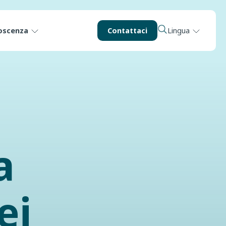
oscenza
Contattaci
Lingua
a
ei