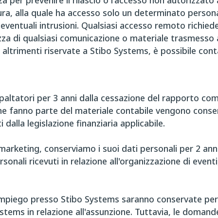
per prevenire il rilascio o l'accesso non autorizzato ai
sicura, alla quale ha accesso solo un determinato persona
 eventuali intrusioni. Qualsiasi accesso remoto richie
tezza di qualsiasi comunicazione o materiale trasmesso
 o altrimenti riservate a Stibo Systems, è possibile co
appaltatori per 3 anni dalla cessazione del rapporto co
che fanno parte del materiale contabile vengono conserv
i dalla legislazione finanziaria applicabile.
marketing, conserviamo i suoi dati personali per 2 anni
onali ricevuti in relazione all'organizzazione di event
impiego presso Stibo Systems saranno conservate per 
Systems in relazione all'assunzione. Tuttavia, le doma