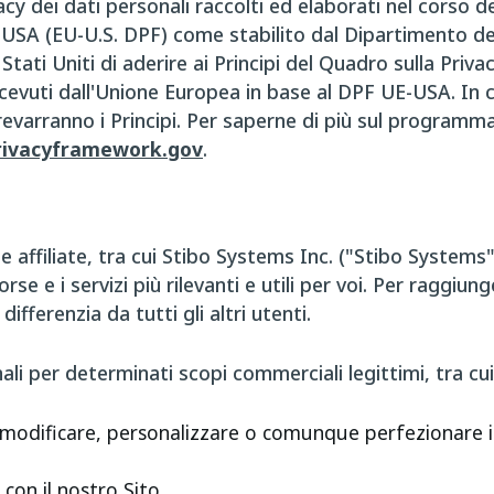
cy dei dati personali raccolti ed elaborati nel corso 
-USA (EU-U.S. DPF) come stabilito dal Dipartimento de
tati Uniti di aderire ai Principi del Quadro sulla Priva
cevuti dall'Unione Europea in base al DPF UE-USA. In ca
prevarranno i Principi. Per saperne di più sul program
ivacyframework.gov
.
 affiliate, tra cui Stibo Systems Inc. ("Stibo Systems")
orse e i servizi più rilevanti e utili per voi. Per ragg
ifferenzia da tutti gli altri utenti.
i per determinati scopi commerciali legittimi, tra cui 
, modificare, personalizzare o comunque perfezionare i 
con il nostro Sito.