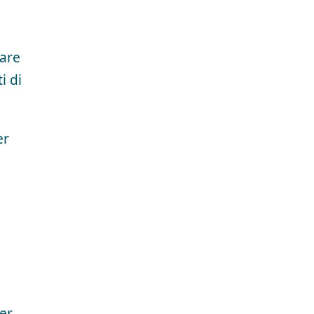
nare
i di
er
er