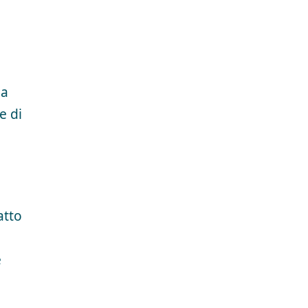
la
e di
atto
e