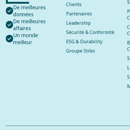
S
Clients
De meilleures
P
Partenaires
données
C
De meilleures
Leadership
C
affaires
Sécurité & Conformité
C
Un monde
ESG & Durability
meilleur
B
C
Groupe Stibo
S
L
S
M