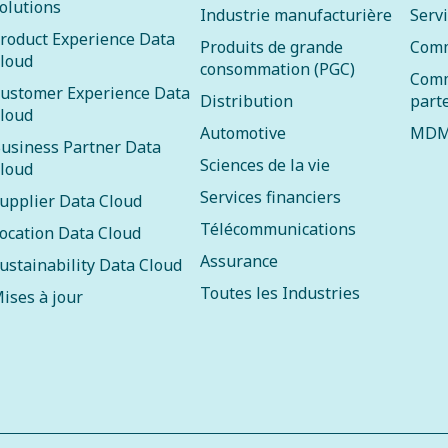
olutions
Industrie manufacturière
Serv
roduct Experience Data
Produits de grande
Comm
loud
consommation (PGC)
Comm
ustomer Experience Data
Distribution
part
loud
Automotive
MDM
usiness Partner Data
Sciences de la vie
loud
Services financiers
upplier Data Cloud
Télécommunications
ocation Data Cloud
Assurance
ustainability Data Cloud
Toutes les Industries
ises à jour